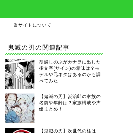
当サイトについて
鬼滅の刃の関連記事
胡蝶しのぶがカナヲに出した
指文字(サイン)の意味は？モ
デルや元ネタはあるのかも調
べてみた
【鬼滅の刃】炭治郎の家族の
名前や年齢は？家族構成や声
優まとめ！
【鬼滅の刃】次世代の柱は