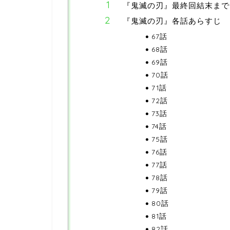
『鬼滅の刃』最終回結末まで
『鬼滅の刃』各話あらすじ
67話
68話
69話
70話
71話
72話
73話
74話
75話
76話
77話
78話
79話
80話
81話
82話