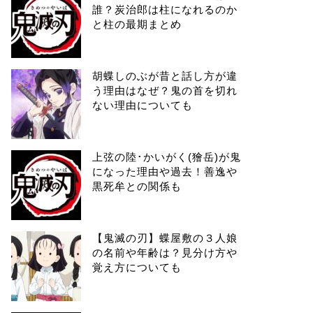
誰？炭治郎は柱になれるのか
と柱の最期まとめ
胡蝶しのぶが昔と話し方が違
う理由はなぜ？鬼の首を切れ
ない理由についても
上弦の陸･かいがく(獪岳)が鬼
になった理由や過去！善逸や
黒死牟との関係も
【鬼滅の刃】蝶屋敷の３人娘
の名前や年齢は？見分け方や
覚え方についても