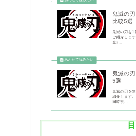
鬼滅の刃
比較5選
鬼滅の刃を1
ご紹介します
全2...
鬼滅の刃
5選
鬼滅の刃を
紹介します。
同時視...
目