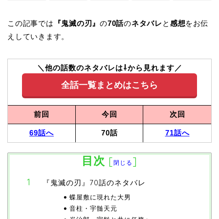
この記事では
『鬼滅の刃』
の
70話
の
ネタバレ
と
感想
をお伝
えしていきます。
＼他の話数のネタバレは⇩から見れます／
全話一覧まとめはこちら
前回
今回
次回
69話へ
70話
71話へ
目次
[
]
閉じる
『鬼滅の刃』70話のネタバレ
蝶屋敷に現れた大男
音柱・宇髄天元