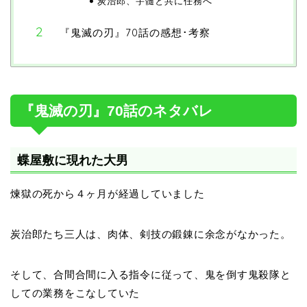
炭治郎、宇髄と共に任務へ
『鬼滅の刃』70話の感想･考察
『鬼滅の刃』70話のネタバレ
蝶屋敷に現れた大男
煉獄の死から４ヶ月が経過していました
炭治郎たち三人は、肉体、剣技の鍛錬に余念がなかった。
そして、合間合間に入る指令に従って、鬼を倒す鬼殺隊と
しての業務をこなしていた