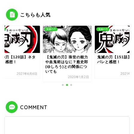
こちらも人気
の刃
鬼滅の刃
鬼滅の刃
滅の刃【120話】ネタ
【鬼滅の刃】珠世の能力
鬼滅の刃【151話】
レと感想！
や血鬼術はなに？愈史郎
バレと感想！
(ゆしろう)との関係につ
いても
2021年6月6日
2021年
2020年1月2日
COMMENT