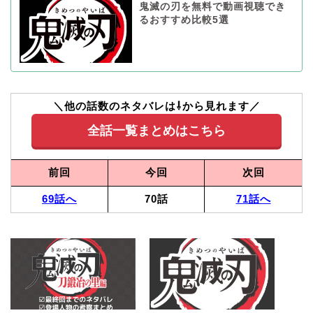
鬼滅の刃を無料で動画視聴でき
るおすすめ比較5選
＼他の話数のネタバレは⇩から見れます／
全話一覧まとめはこちら
前回
今回
次回
69話へ
70話
71話へ