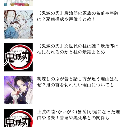
【鬼滅の刃】炭治郎の家族の名前や年齢
は？家族構成や声優まとめ！
【鬼滅の刃】次世代の柱は誰？炭治郎は
柱になれるのかと柱の最期まとめ
胡蝶しのぶが昔と話し方が違う理由はな
ぜ？鬼の首を切れない理由についても
上弦の陸･かいがく(獪岳)が鬼になった理
由や過去！善逸や黒死牟との関係も