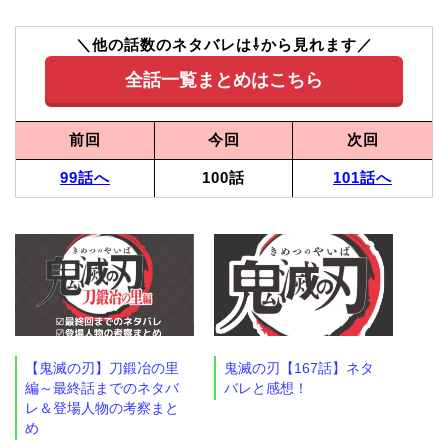
＼他の話数のネタバレは⇩から見れます／
全話一覧まとめはこちら
前回
今回
次回
99話へ
100話
101話へ
【鬼滅の刃】刀鍛冶の里
鬼滅の刃【167話】ネタ
編～最終話までのネタバ
バレと感想！
レ＆登場人物の考察まと
め