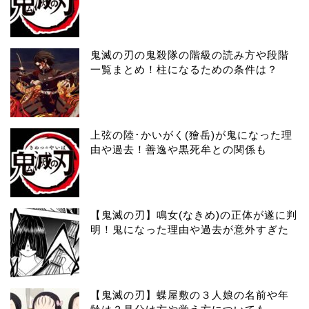
鬼滅の刃の鬼殺隊の階級の読み方や段階
一覧まとめ！柱になるための条件は？
上弦の陸･かいがく(獪岳)が鬼になった理
由や過去！善逸や黒死牟との関係も
【鬼滅の刃】鳴女(なきめ)の正体が遂に判
明！鬼になった理由や過去が意外すぎた
【鬼滅の刃】蝶屋敷の３人娘の名前や年