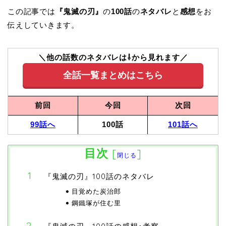
この記事では
『鬼滅の刃』
の
100話
の
ネタバレ
と
感想
をお
伝えしていきます。
＼他の話数のネタバレは⇩から見れます／
全話一覧まとめはこちら
前回
今回
次回
99話へ
100話
101話へ
目次
[
]
閉じる
『鬼滅の刃』100話のネタバレ
目覚めた炭治郎
鋼鐵塚が住む里