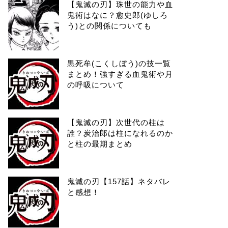
【鬼滅の刃】珠世の能力や血
鬼術はなに？愈史郎(ゆしろ
う)との関係についても
黒死牟(こくしぼう)の技一覧
まとめ！強すぎる血鬼術や月
の呼吸について
【鬼滅の刃】次世代の柱は
誰？炭治郎は柱になれるのか
と柱の最期まとめ
鬼滅の刃【157話】ネタバレ
と感想！