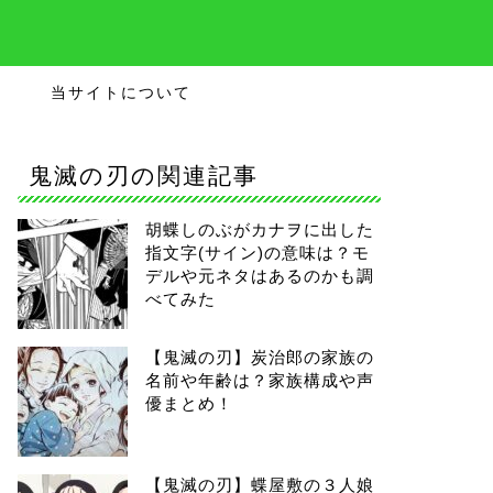
当サイトについて
鬼滅の刃の関連記事
胡蝶しのぶがカナヲに出した
指文字(サイン)の意味は？モ
デルや元ネタはあるのかも調
べてみた
【鬼滅の刃】炭治郎の家族の
名前や年齢は？家族構成や声
優まとめ！
【鬼滅の刃】蝶屋敷の３人娘