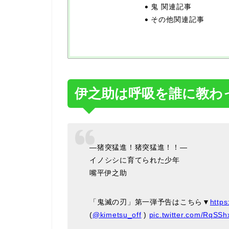
鬼 関連記事
その他関連記事
伊之助は呼吸を誰に教わ
―猪突猛進！猪突猛進！！―
イノシシに育てられた少年
嘴平伊之助
「鬼滅の刃」第一弾予告はこちら▼
https
(
@kimetsu_off
)
pic.twitter.com/RqSS