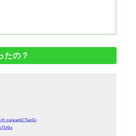
ったの？
://t.co/ewtiCTwiGr
hxTU0x