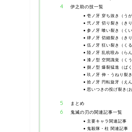
伊之助の技一覧
壱ノ牙 穿ち抜き（う
弐ノ牙 切り裂き（き
参ノ牙 喰い裂き（く
肆ノ牙 切細裂き（き
伍ノ牙 狂い裂き（く
陸ノ牙 乱杭咬み（ら
漆ノ型 空間識覚（く
捌ノ型 爆裂猛進（ば
玖ノ牙 伸・うねり裂
拾ノ牙 円転旋牙（え
思いつきの投げ裂き(
まとめ
鬼滅の刃の関連記事一覧
主要キャラ関連記事
鬼殺隊・柱 関連記事