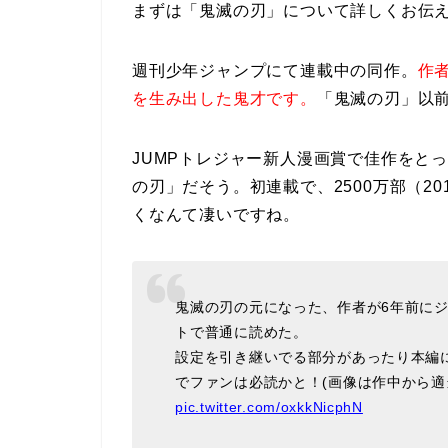
まずは「鬼滅の刃」について詳しくお伝
週刊少年ジャンプにて連載中の同作。
作
を生み出した鬼才です。
「鬼滅の刃」以
JUMPトレジャー新人漫画賞で佳作をと
の刃」だそう。初連載で、2500万部（20
くなんて凄いですね。
鬼滅の刃の元になった、作者が6年前に
トで普通に読めた。
設定を引き継いでる部分があったり本編
でファンは必読かと！(画像は作中から適
pic.twitter.com/oxkkNicphN