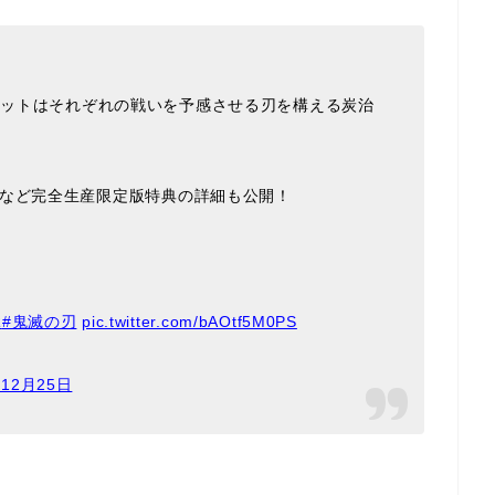
巻ジャケットはそれぞれの戦いを予感させる刃を構える炭治
Dなど完全生産限定版特典の詳細も公開！
R
#鬼滅の刃
pic.twitter.com/bAOtf5M0PS
年12月25日