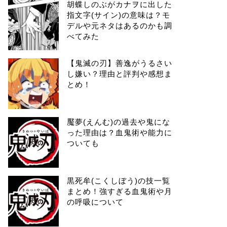
胡蝶しのぶがカナヲに出した
指文字(サイン)の意味は？モ
デルや元ネタはあるのかも調
べてみた
【鬼滅の刃】善逸がうるさい
し嫌い？理由と評判や感想ま
とめ！
魘夢(えんむ)の過去や鬼にな
った理由は？血鬼術や能力に
ついても
黒死牟(こくしぼう)の技一覧
まとめ！強すぎる血鬼術や月
の呼吸について