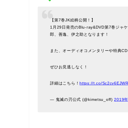
【第7巻JK絵柄公開！】
1月29日発売のBlu-ray&DVD第7
郎、善逸、伊之助となります！
また、オーディオコメンタリーや特典C
ぜひお見逃しなく！
詳細はこちら！
https://t.co/Sc2cv6EJW
— 鬼滅の刃公式 (@kimetsu_off)
2019