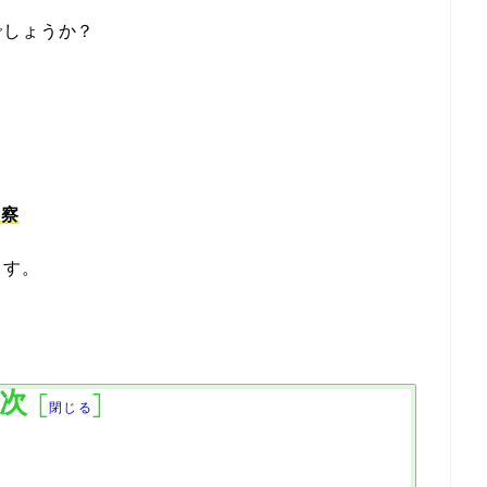
でしょうか？
考察
ます。
次
[
]
閉じる