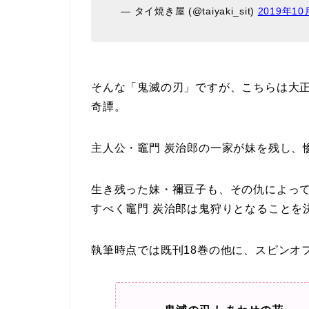
— タイ焼き屋 (@taiyaki_sit)
2019年10
そんな「鬼滅の刃」ですが、こちらは大
奇譚。
主人公・竈門 炭治郎の一家が妹を残し、
生き残った妹・禰豆子も、その仇によっ
すべく竈門 炭治郎は鬼狩りとなることを
執筆時点では既刊18巻の他に、スピンオ