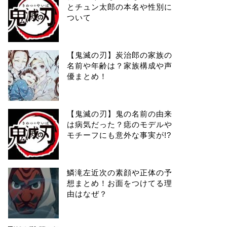
とチュン太郎の本名や性別に
ついて
【鬼滅の刃】炭治郎の家族の
名前や年齢は？家族構成や声
優まとめ！
【鬼滅の刃】鬼の名前の由来
は病気だった？痣のモデルや
モチーフにも意外な事実が!?
鱗滝左近次の素顔や正体の予
想まとめ！お面をつけてる理
由はなぜ？