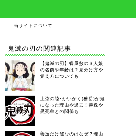
当サイトについて
鬼滅の刃の関連記事
【鬼滅の刃】蝶屋敷の３人娘
の名前や年齢は？見分け方や
覚え方についても
上弦の陸･かいがく(獪岳)が鬼
になった理由や過去！善逸や
黒死牟との関係も
善逸だけ雀なのはなぜ？理由