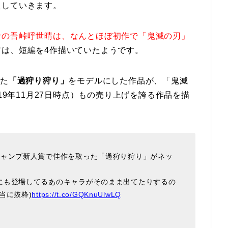
えしていきます。
者の吾峠呼世晴は、なんとほぼ初作で「鬼滅の刃」
前は、短編を4作描いていたようです。
った
「過狩り狩り」
をモデルにした作品が、「鬼滅
19年11月27日時点）もの売り上げを誇る作品を描
ジャンプ新人賞で佳作を取った「過狩り狩り」がネッ
にも登場してるあのキャラがそのまま出てたりするの
当に抜粋)
https://t.co/GQKnuUlwLQ