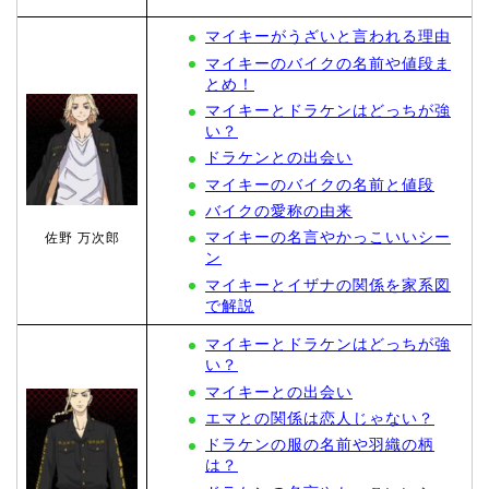
マイキーがうざいと言われる理由
マイキーのバイクの名前や値段ま
とめ！
マイキーとドラケンはどっちが強
い？
ドラケンとの出会い
マイキーのバイクの名前と値段
バイクの愛称の由来
マイキーの名言やかっこいいシー
佐野 万次郎
ン
マイキーとイザナの関係を家系図
で解説
マイキーとドラケンはどっちが強
い？
マイキーとの出会い
エマとの関係は恋人じゃない？
ドラケンの服の名前や羽織の柄
は？