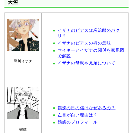
天竺
イザナのピアスは炭治郎のパク
リ？
イザナのピアスの柄の意味
マイキーとイザナの関係を家系図
で解説
黒川イザナ
イザナの母親や兄弟について
鶴蝶の目の傷はなぜあるの？
左目が白い理由は？
鶴蝶のプロフィール
鶴蝶