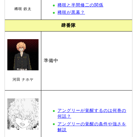
稀咲と半間修二の関係
稀咲 鉄太
稀咲が黒幕？
肆番隊
準備中
河田 ナホヤ
アングリーが覚醒するのは何巻の
何話？
アングリーの覚醒の条件や強さを
解説