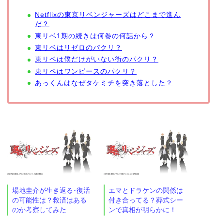
Netflixの東京リベンジャーズはどこまで進ん
だ？
東リベ1期の続きは何巻の何話から？
東リベはリゼロのパクリ？
東リベは僕だけがいない街のパクリ？
東リベはワンピースのパクリ？
あっくんはなぜタケミチを突き落とした？
場地圭介が生き返る･復活
エマとドラケンの関係は
の可能性は？救済はある
付き合ってる？葬式シー
のか考察してみた
ンで真相が明らかに！