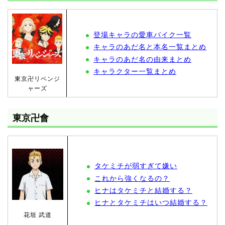
登場キャラの愛車バイク一覧
キャラのあだ名と本名一覧まとめ
キャラのあだ名の由来まとめ
キャラクター一覧まとめ
東京卍リベンジ
ャーズ
東京卍會
タケミチが弱すぎて嫌い
これから強くなるの？
ヒナはタケミチと結婚する？
ヒナとタケミチはいつ結婚する？
花垣 武道