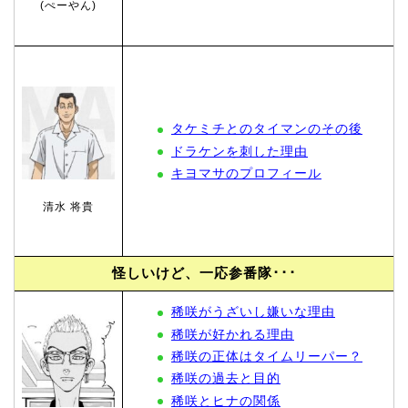
(ぺーやん)
タケミチとのタイマンのその後
ドラケンを刺した理由
キヨマサのプロフィール
清水 将貴
怪しいけど、一応参番隊･･･
稀咲
がうざいし嫌いな理由
稀咲が好かれる理由
稀咲の正体はタイムリーパー？
稀咲の過去と目的
稀咲とヒナの関係