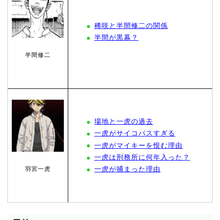
稀咲と半間修二の関係
半間が黒幕？
半間修二
場地と一虎の過去
一虎がサイコパスすぎる
一虎がマイキーを恨む理由
一虎は刑務所に何年入った？
一虎が捕まった理由
羽宮一虎