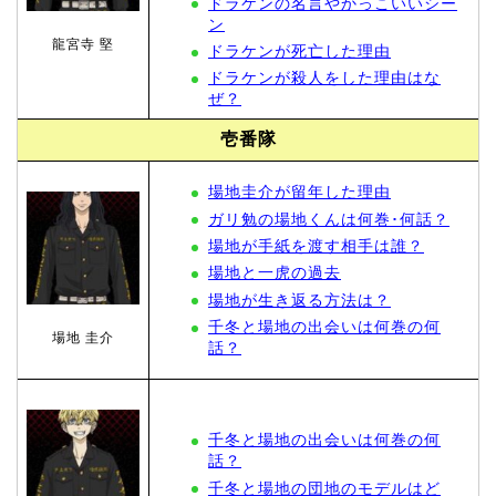
ドラケンの名言やかっこいいシー
ン
龍宮寺 堅
ドラケンが死亡した理由
ドラケンが殺人をした理由はな
ぜ？
壱番隊
場地圭介が留年した理由
ガリ勉の場地くんは何巻･何話？
場地が手紙を渡す相手は誰？
場地と一虎の過去
場地が生き返る方法は？
千冬と場地の出会いは何巻の何
場地 圭介
話？
千冬と場地の出会いは何巻の何
話？
千冬と場地の団地のモデルはど