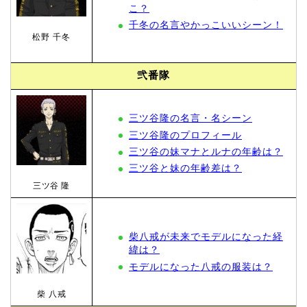
こ？
千冬の名言やかっこいいシーン！
松野 千冬
弐番隊
三ツ谷隆の名言・名シーン
三ツ谷隆のプロフィール
三ツ谷の妹マナとルナの年齢は？
三ツ谷と妹の年齢差は？
三ツ谷 隆
柴八戒が未来でモデルになった経
緯は？
モデルになった八戒の服装は？
柴 八戒