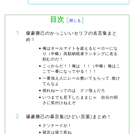
目次
[
]
閉じる
爆豪勝己のかっこいいセリフの名言集まと
め！
俺はオールマイトを超えるヒーローにな
り（中略）高額納税者ランキングに名を
刻むのだ！
こっからだ！！俺は…！！（中略）俺はこ
こで一番になってやる！！！
一番強え人にレール敷いてもらって…敗け
てんなよ
倒れねーってのは クソ強ぇだろ
いつまでも見下したままじゃ 自分の弱
さに気付けねえぞ
爆豪勝己の暴言集(ひどい言葉)まとめ！
クソナードが！
寝言は寝て死ね