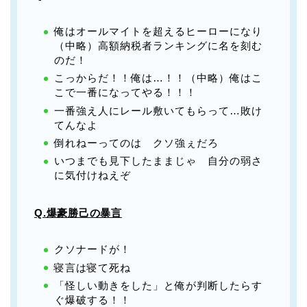
俺はオールマイトを超えるヒーローになり
（中略）高額納税者ランキングに名を刻む
のだ！
こっからだ！！俺は…！！（中略）俺はこ
こで一番になってやる！！！
一番強え人にレール敷いてもらって…敗け
てんなよ
倒れねーってのは クソ強ぇだろ
いつまでも見下したままじゃ 自分の弱さ
に気付けねえぞ
Q.爆豪勝己の暴言
クソナードが！
寝言は寝て死ね
「怪しい動きをした」と俺が判断したらす
ぐ爆破する！！