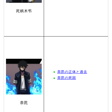
死柄木弔
荼毘の正体と過去
荼毘の死因
荼毘