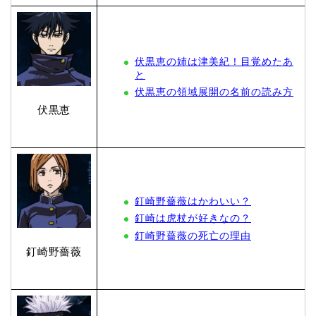
伏黒恵の姉は津美紀！目覚めたあ
と
伏黒恵の領域展開の名前の読み方
伏黒恵
釘崎野薔薇はかわいい？
釘崎は虎杖が好きなの？
釘崎野薔薇の死亡の理由
釘崎野薔薇