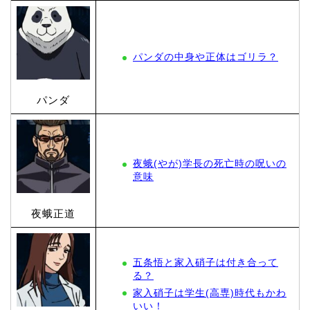
パンダの中身や正体はゴリラ？
パンダ
夜蛾(やが)学長の死亡時の呪いの
意味
夜蛾正道
五条悟と家入硝子は付き合って
る？
家入硝子は学生(高専)時代もかわ
いい！