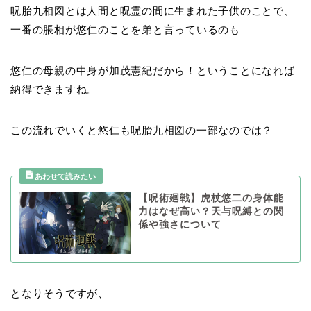
呪胎九相
図とは
人間と呪霊の間に生まれた子供のことで、
一番の脹相が悠仁のことを弟と言っているのも
悠仁の母親の中身が加茂憲紀だから！ということになれば
納得できますね。
この流れでいくと悠仁も呪胎九相図の一部なのでは？
【呪術廻戦】虎杖悠二の身体能
力はなぜ高い？天与呪縛との関
係や強さについて
となりそうですが、