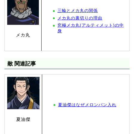
三輪とメカ丸の関係
メカ丸の裏切りの理由
究極メカ丸(アルティメット)の中
身
メカ丸
敵 関連記事
夏油傑はなぜメロンパン入れ
夏油傑