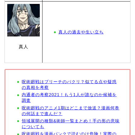
真人の過去や生い立ち
真人
呪術廻戦はブリーチのパクリ？似てる点や疑惑
の真相を考察
内通者の考察2021！もう1人が誰なのか候補を
調査
呪術廻戦のアニメ1期はどこまで放送？漫画何巻
の何話まで進んだ？
領域展開の種類&術師一覧まとめ！手の形の意味
についても
呪術廻戦を漫画バンクで読むのは危険！実際の