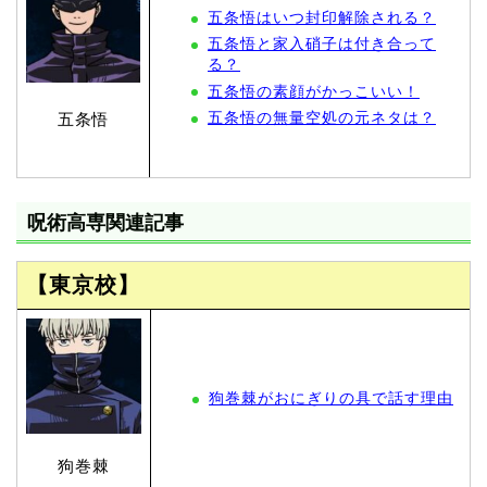
五条悟はいつ封印解除される？
五条悟と家入硝子は付き合って
る？
五条悟の素顔がかっこいい！
五条悟の無量空処の元ネタは？
五条悟
呪術高専関連記事
【東京校】
狗巻棘がおにぎりの具で話す理由
狗巻棘