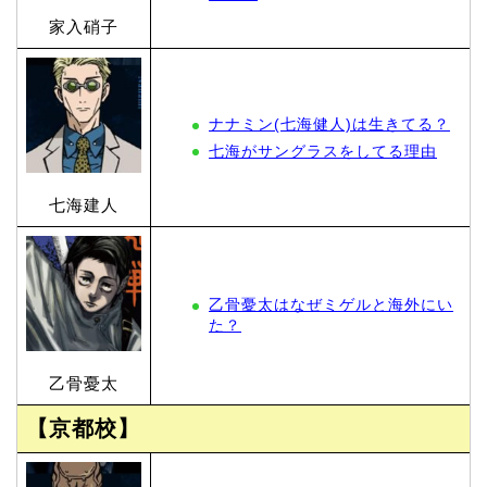
家入硝子
ナナミン(七海健人)は生きてる？
七海がサングラスをしてる理由
七海建人
乙骨憂太はなぜミゲルと海外にい
た？
乙骨憂太
【京都校】