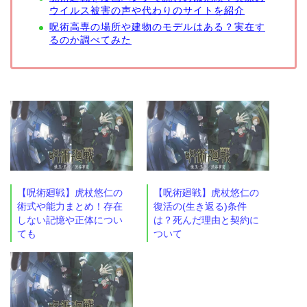
ウイルス被害の声や代わりのサイトを紹介
呪術高専の場所や建物のモデルはある？実在す
るのか調べてみた
【呪術廻戦】虎杖悠仁の
【呪術廻戦】虎杖悠仁の
術式や能力まとめ！存在
復活の(生き返る)条件
しない記憶や正体につい
は？死んだ理由と契約に
ても
ついて