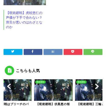
【呪術廻戦】虎杖悠仁の
声優が下手で合わない？
滑舌が悪いのはわざとな
のか
こちらも人気
BLEACH
廻戦
呪術廻戦
呪術廻戦】伏黒恵の領
【呪術廻戦】三輪とメカ
呪術廻戦はブリーチ