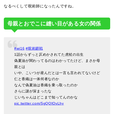
なるべくして呪術師になったんですね。
母親とおでこに縫い目がある女の関係
#wj16
#呪術廻戦
1話からずっと仄めかされてた虎杖の出生
偽夏油が関わってるのはわかってたけど、まさか母
親とは
いや、こいつが産んだとは一言も言われてないけど
仁と香織は一体何者なのか
なんで偽夏油は香織を乗っ取ったのか
さらに謎が深まったな
じいちゃんはどこまで知ってんのかな
pic.twitter.com/5gQQIOvLhy