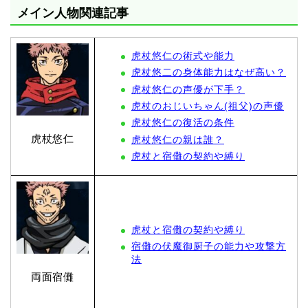
メイン人物関連記事
虎杖悠仁の術式や能力
虎杖悠二の身体能力はなぜ高い？
虎杖悠仁の声優が下手？
虎杖のおじいちゃん(祖父)の声優
虎杖悠仁の復活の条件
虎杖悠仁
虎杖悠仁の親は誰？
虎杖と宿儺の契約や縛り
虎杖と宿儺の契約や縛り
宿儺の伏魔御厨子の能力や攻撃方
法
両面宿儺