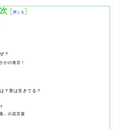
次
[
]
閉じる
変
ぜ？
さかの発言！
は？実は生きてる？
？
薇」の花言葉