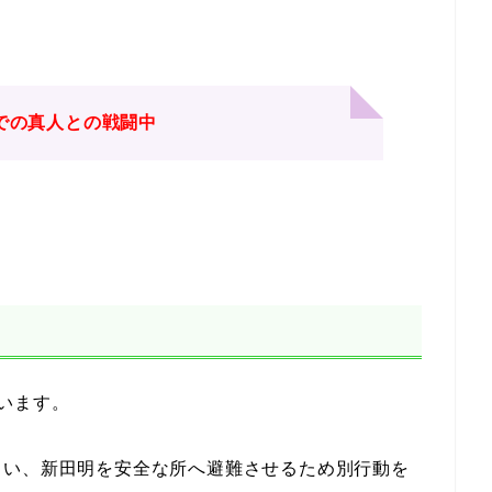
での
真人との戦闘中
います。
まい、新田明を安全な所へ避難させるため別行動を