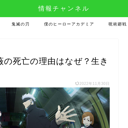
情報チャンネル
鬼滅の刃
僕のヒーローアカデミア
呪術廻戦
薇の死亡の理由はなぜ？生き
2022年11月30日