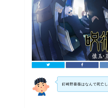
釘崎野薔薇はなんで死亡