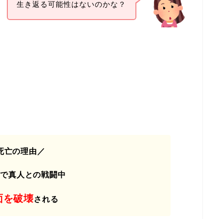
生き返る可能性はないのかな？
死亡の理由／
変で
真人との戦闘中
面を破壊
される