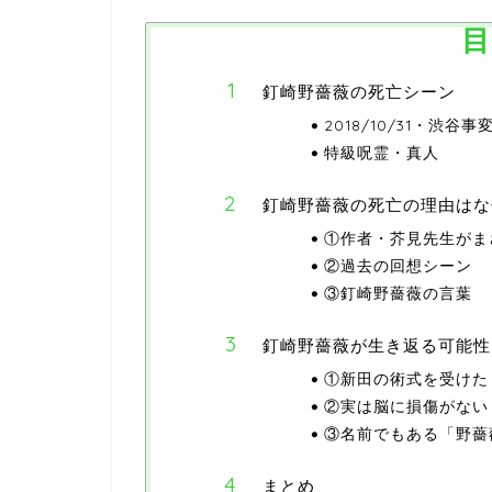
目
釘崎野薔薇の死亡シーン
2018/10/31・渋谷事
特級呪霊・真人
釘崎野薔薇の死亡の理由はな
①作者・芥見先生がま
②過去の回想シーン
③釘崎野薔薇の言葉
釘崎野薔薇が生き返る可能性
①新田の術式を受けた
②実は脳に損傷がない
③名前でもある「野薔
まとめ