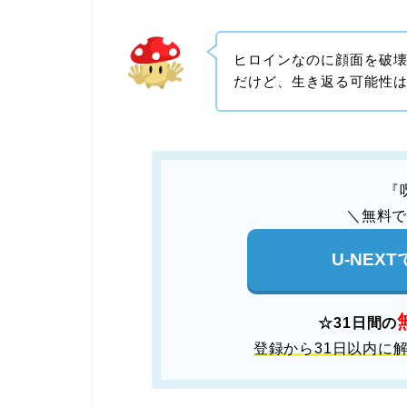
ヒロインなのに顔面を破
だけど、生き返る可能性
『
＼無料
U-NEX
☆31日間の
登録から31日以内に