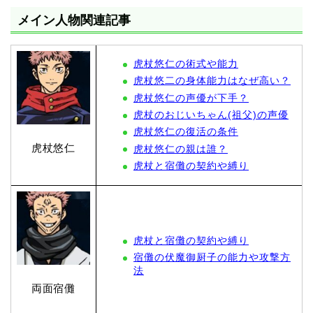
メイン人物関連記事
虎杖悠仁の術式や能力
虎杖悠二の身体能力はなぜ高い？
虎杖悠仁の声優が下手？
虎杖のおじいちゃん(祖父)の声優
虎杖悠仁の復活の条件
虎杖悠仁
虎杖悠仁の親は誰？
虎杖と宿儺の契約や縛り
虎杖と宿儺の契約や縛り
宿儺の伏魔御厨子の能力や攻撃方
法
両面宿儺