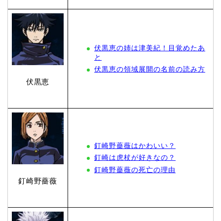
伏黒恵の姉は津美紀！目覚めたあ
と
伏黒恵の領域展開の名前の読み方
伏黒恵
釘崎野薔薇はかわいい？
釘崎は虎杖が好きなの？
釘崎野薔薇の死亡の理由
釘崎野薔薇