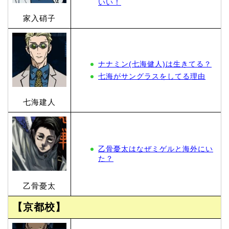
いい！
家入硝子
ナナミン(七海健人)は生きてる？
七海がサングラスをしてる理由
七海建人
乙骨憂太はなぜミゲルと海外にい
た？
乙骨憂太
【京都校】