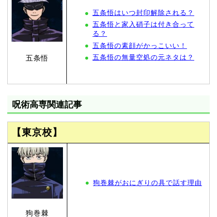
五条悟はいつ封印解除される？
五条悟と家入硝子は付き合って
る？
五条悟の素顔がかっこいい！
五条悟の無量空処の元ネタは？
五条悟
呪術高専関連記事
【東京校】
狗巻棘がおにぎりの具で話す理由
狗巻棘