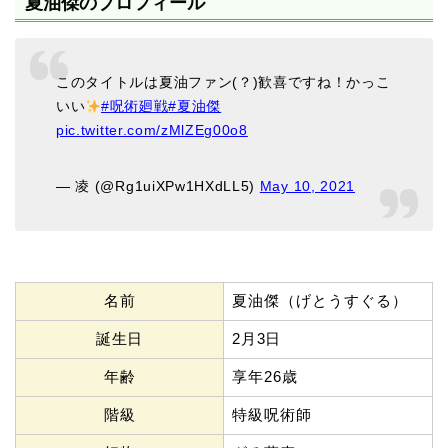
夏油傑のプロフィール
このタイトルは夏油ファン(？)歓喜ですね！かっこ
いい
#呪術廻戦
#夏油傑
pic.twitter.com/zMlZEg00o8
— 凌 (@Rg1uiXPw1HXdLL5)
May 10, 2021
名前
夏油傑（げとうすぐる）
誕生日
2月3日
年齢
享年26歳
階級
特級呪術師