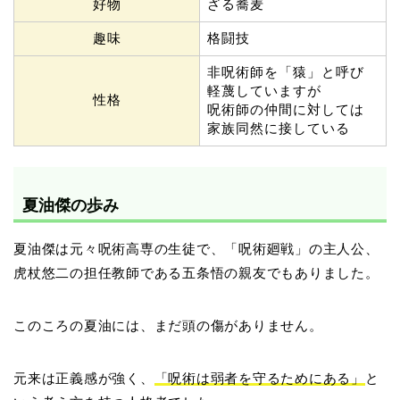
好物
ざる蕎麦
趣味
格闘技
非呪術師を「猿」と呼び
軽蔑していますが
性格
呪術師の仲間に対しては
家族同然に接している
夏油傑の歩み
夏油傑は元々呪術高専の生徒で、「呪術廻戦」の主人公、
虎杖悠二の担任教師である五条悟の親友でもありました。
このころの夏油には、まだ頭の傷がありません。
元来は正義感が強く、
「呪術は弱者を守るためにある」
と