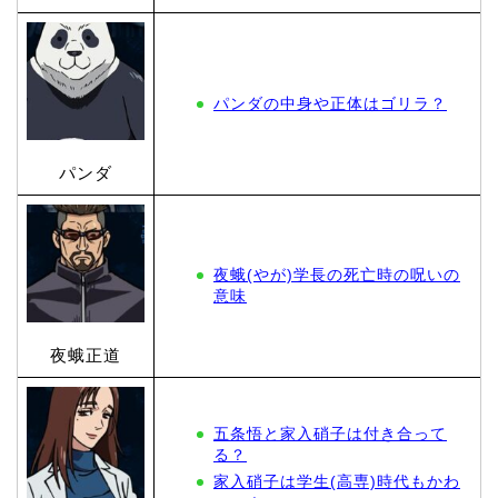
パンダの中身や正体はゴリラ？
パンダ
夜蛾(やが)学長の死亡時の呪いの
意味
夜蛾正道
五条悟と家入硝子は付き合って
る？
家入硝子は学生(高専)時代もかわ