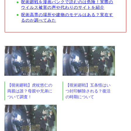
呪術廻戦を漫画バンクで読むのは危険！実際の
ウイルス被害の声や代わりのサイトを紹介
呪術高専の場所や建物のモデルはある？実在す
るのか調べてみた
【呪術廻戦】虎杖悠仁の
【呪術廻戦】五条悟はい
両親は誰？母親や兄弟に
つ封印解除される？復活
ついて調査！
の時期について