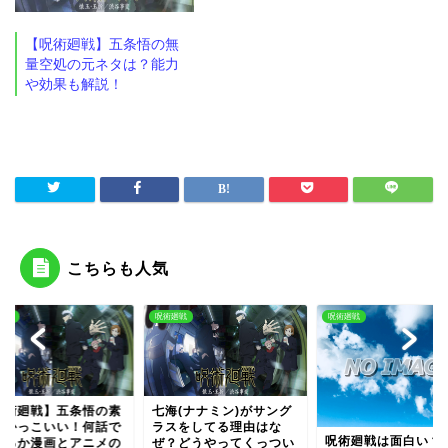
【呪術廻戦】五条悟の無
量空処の元ネタは？能力
や効果も解説！
こちらも人気
廻戦
呪術廻戦
呪術廻戦
呪術廻戦】五条悟の素
七海(ナナミン)がサング
がかっこいい！何話で
ラスをしてる理由はな
呪術廻戦は面白い？
れるか漫画とアニメの
ぜ？どうやってくっつい