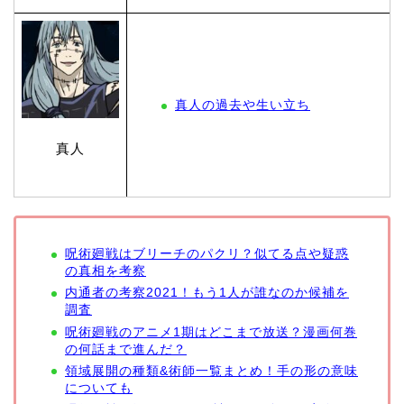
真人の過去や生い立ち
真人
呪術廻戦はブリーチのパクリ？似てる点や疑惑
の真相を考察
内通者の考察2021！もう1人が誰なのか候補を
調査
呪術廻戦のアニメ1期はどこまで放送？漫画何巻
の何話まで進んだ？
領域展開の種類&術師一覧まとめ！手の形の意味
についても