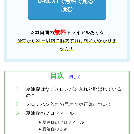
U-NEXTで無料で見る･
読む
無料
☆31日間の
トライアルあり☆
登録から31日以内に解約すれば料金がかかりま
せん！
目次
[
]
閉じる
夏油傑はなぜメロンパン入れと呼ばれている
の？
メロンパン入れの元ネタや正体について
夏油傑のプロフィール
夏油傑のプロフィール
夏油傑の歩み