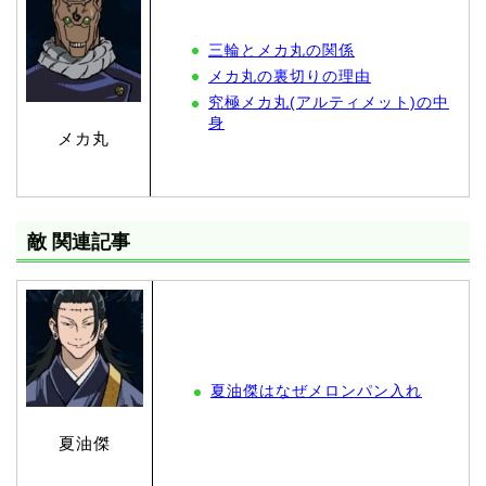
三輪とメカ丸の関係
メカ丸の裏切りの理由
究極メカ丸(アルティメット)の中
身
メカ丸
敵 関連記事
夏油傑はなぜメロンパン入れ
夏油傑