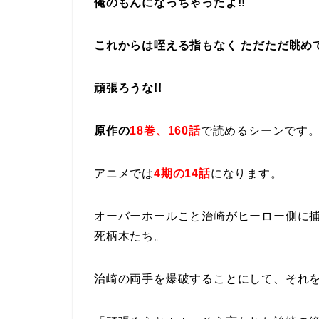
俺のもんになっちゃったよ!!
これからは咥える指もなく ただただ眺めて
頑張ろうな!!
原作の
18巻、160話
で読めるシーンです
アニメでは
4期の14話
になります。
オーバーホールこと治崎がヒーロー側に
死柄木たち。
治崎の両手を爆破することにして、それ