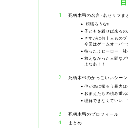
目
死柄木弔の名言･名セリフま
頑張ろうな!!
子どもを殺せば来るの
さすがに何十人ものプ
今回はゲームオーバー
待ったよヒーロー 社
救えなかった人間など
よなあ！！
死柄木弔のかっこいいシーン
他が為に振るう暴力は
おまえたちの積み重ね
理解できなくていい で
死柄木弔のプロフィール
まとめ