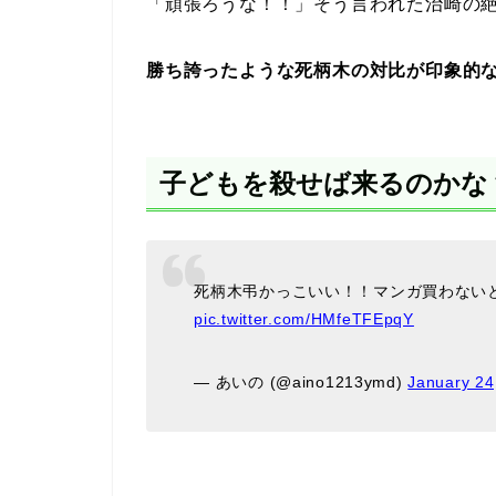
「頑張ろうな！！」そう言われた治崎の
勝ち誇ったような死柄木の対比が印象的
子どもを殺せば来るのかな
死柄木弔かっこいい！！マンガ買わない
pic.twitter.com/HMfeTFEpqY
— あいの (@aino1213ymd)
January 24