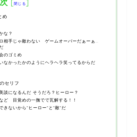
次
[
]
閉じる
とめ
かな？
ロ相手じゃ敵わない ゲームオーバーだぁーぁ…
だ
会のゴミめ
いなかったかのようにヘラヘラ笑ってるからだ
のセリフ
美談になるんだ そうだろ？ヒーロー？
など 目覚めの一撫でで瓦解する！！
きないから”ヒーロー”と”敵”だ