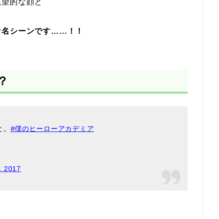
絶望的な顔と
な名シーンです……！！
？
と。
#僕のヒーローアカデミア
, 2017