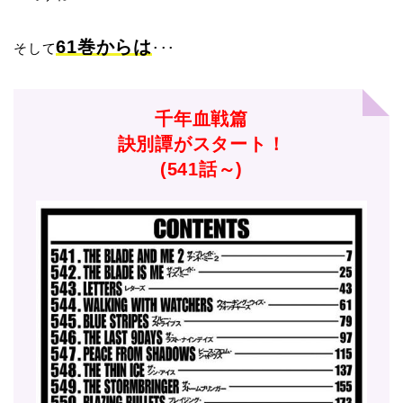
61巻からは
そして
･･･
千年血戦篇
訣別譚がスタート！
(541話～)