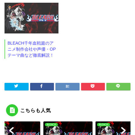
BLEACH千年血戦篇のア
ニメ制作会社や声優・OP
テーマ曲など徹底解説！
こちらも人気
ACH
BLEACH
BLEACH