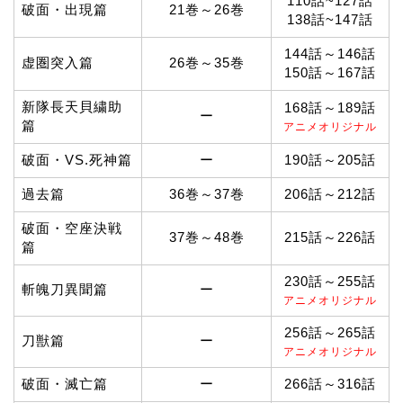
110話~127話
破面・出現篇
21巻～26巻
138話~147話
144話～146話
虚圏突入篇
26巻～35巻
150話～167話
新隊長天貝繍助
168話～189話
ー
篇
アニメオリジナル
破面・VS.死神篇
ー
190話～205話
過去篇
36巻～37巻
206話～212話
破面・空座決戦
37巻～48巻
215話～226話
篇
230話～255話
斬魄刀異聞篇
ー
アニメオリジナル
256話～265話
刀獣篇
ー
アニメオリジナル
破面・滅亡篇
ー
266話～316話