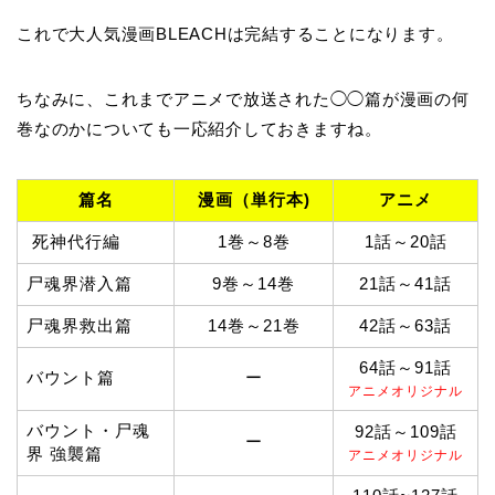
これで大人気漫画BLEACHは完結することになります。
ちなみに、これまでアニメで放送された◯◯篇が漫画の何
巻なのかについても一応紹介しておきますね。
篇名
漫画（単行本)
アニメ
死神代行編
1巻～8巻
1話～20話
尸魂界潜入篇
9巻～14巻
21話～41話
尸魂界救出篇
14巻～21巻
42話～63話
64話～91話
バウント篇
ー
アニメオリジナル
バウント・尸魂
92話～109話
ー
界 強襲篇
アニメオリジナル