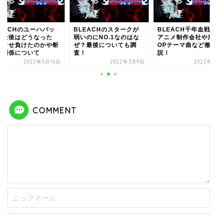
LEACHのユーハバッ
BLEACHのスタークが
BLEACH千年血戦
の最後はどうなった
弱いのにNO.1なのはな
アニメ制作会社や声
？なせ負けたのかや斬
ぜ？最後についても調
OPテーマ曲など徹底
の関係について
査！
説！
2022年3月16日
2022年3月9日
2022年3
COMMENT