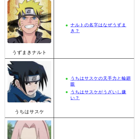
ナルトの名字はなぜうずま
き？
うずまきナルト
うちはサスケの天手力と輪廻
眼
うちはサスケがうざいし嫌
い？
うちはサスケ