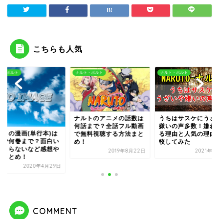
こちらも人気
ト・ボルト
ナルト・ボルト
ナルト・ボルト
ルトのアニメの話数は
うちはサスケにうざいや
話まで？全話フル動画
嫌いの声多数！嫌われて
ナルトの漫画(単行本
無料視聴する方法まと
る理由と人気の理由を比
全部で何巻まで？面
！
較してみた
やつまらないなど感
2019年8月22日
2021年1月11日
評価まとめ！
2020年4月
COMMENT