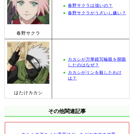
春野サクラは強いの？
春野サクラがうざいし嫌い？
春野サクラ
カカシが万華鏡写輪眼を開眼
したのはなぜ？
カカシがリンを殺したわけ
は？
はたけカカシ
その他
関連記事