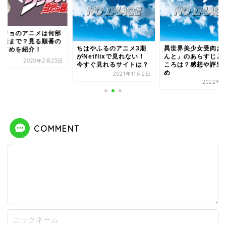
ョジョのアニメは何部
何話まで？見る順番の
ちはやふるのアニメ3期
異世界美少女受肉お
すすめを紹介！
がNetflixで見れない！
んと」のあらすじと
2020年2月25日
今すぐ見れるサイトは？
ころは？感想や評判
め
2021年11月2日
2022年1
COMMENT