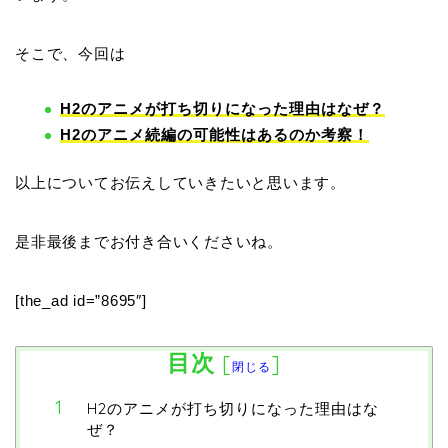
そこで、今回は
H2のアニメが打ち切りになった理由はなぜ？
H2のアニメ続編の可能性はあるのか考察！
以上についてお伝えしていきたいと思います。
是非最後までお付き合いくださいね。
[the_ad id=”8695″]
目次
[
]
閉じる
H2のアニメが打ち切りになった理由はな
ぜ？