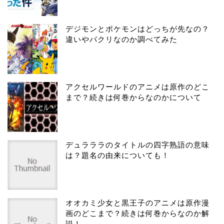
デジモンとポケモンはどっちが先なの？
違いやパクリなのか調べてみた
アクセルワールドのアニメは原作のどこ
まで？続きは何巻からなのかについて
デュラララのタイトルの四字熟語の意味
は？題名の由来についても！
オオカミ少女と黒王子のアニメは原作漫
画のどこまで？続きは何巻からなのか解
説！