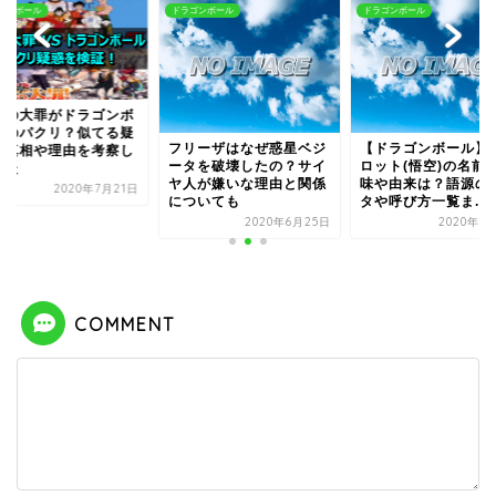
ゴンボール
ドラゴンボール
ドラゴンボール
つの大罪がドラゴンボ
ルのパクリ？似てる疑
フリーザはなぜ惑星ベジ
【ドラゴンボール】
の真相や理由を考察し
ータを破壊したの？サイ
ロット(悟空)の名前
みた
ヤ人が嫌いな理由と関係
味や由来は？語源の
2020年7月21日
についても
タや呼び方一覧ま...
2020年6月25日
2020年5
COMMENT