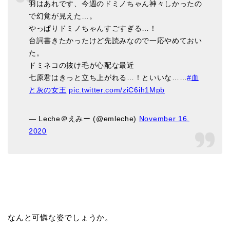
羽はあれです、今週のドミノちゃん神々しかったの
で幻覚が見えた…。
やっぱりドミノちゃんすごすぎる…！
台詞書きたかったけど先読みなので一応やめておい
た。
ドミネコの抜け毛が心配な最近
七原君はきっと立ち上がれる…！といいな……
#血
と灰の女王
pic.twitter.com/ziC6ih1Mpb
— Leche＠えみー (@emleche)
November 16,
2020
なんと可憐な姿でしょうか。