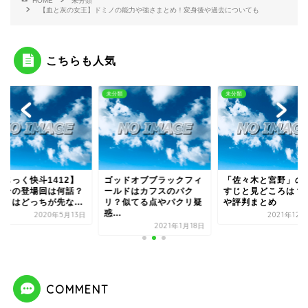
HOME
未分類
【血と灰の女王】ドミノの能力や強さまとめ！変身後や過去についても
こちらも人気
類
未分類
未分類
まじっく快斗1412】
ゴッドオブブラックフィ
「佐々木と宮野」の
ナンの登場回は何話？
ールドはカフスのパク
すじと見どころは？
ニメはどっちが先な...
リ？似てる点やパクリ疑
や評判まとめ
惑...
2020年5月13日
2021年12
2021年1月18日
COMMENT