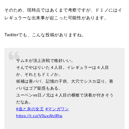
そのため、現時点ではあくまで考察ですが、ドミノにはイ
レギュラーな出来事が起こった可能性があります。
Twitterでも、こんな投稿がありますね。
サムネが頂上決戦で格好いい。
そんでやはりいた４人目。イレギュラーは４人目
か、それともドミノか。
候補は善パパ、記憶の子供、大穴でシスカ辺り。善
パパはゴア疑惑もある。
ユーベンvs日ノ元は４人目の横槍で決着が付きそう
だなあ。
#血と灰の女王
#マンガワン
https://t.co/V0uxAhilRw