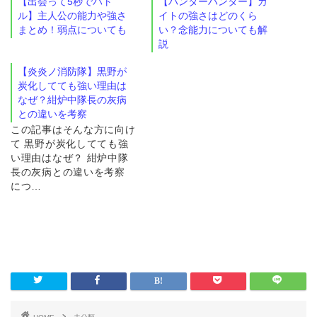
【出会って5秒でバト
【ハンターハンター】カ
ル】主人公の能力や強さ
イトの強さはどのくら
まとめ！弱点についても
い？念能力についても解
説
【炎炎ノ消防隊】黒野が
炭化してても強い理由は
なぜ？紺炉中隊長の灰病
との違いを考察
この記事はそんな方に向け
て 黒野が炭化してても強
い理由はなぜ？ 紺炉中隊
長の灰病との違いを考察
につ…