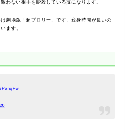
も敵わない相手を瞬殺している技になります。
のは劇場版「超ブロリー」です。変身時間が長いの
ています。
Us9PanqFw
020