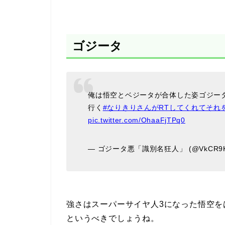
ゴジータ
俺は悟空とベジータが合体した姿ゴジー
行く
#なりきりさんがRTしてくれてそ
pic.twitter.com/OhaaFjTPq0
— ゴジータ悪「識別名狂人」 (@VkCR9K1
強さはスーパーサイヤ人3になった悟空
というべきでしょうね。