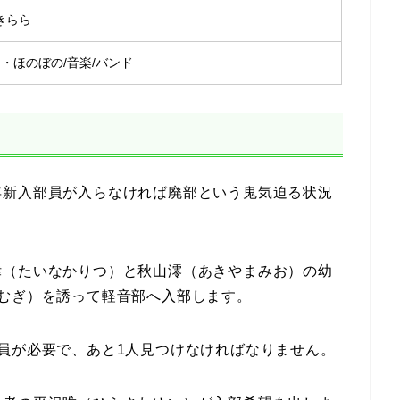
きらら
常・ほのぼの/音楽/バンド
年新入部員が入らなければ廃部という鬼気迫る状況
律（たいなかりつ）と秋山澪（あきやまみお）の幼
むぎ）を誘って軽音部へ入部します。
員が必要で、あと1人見つけなければなりません。