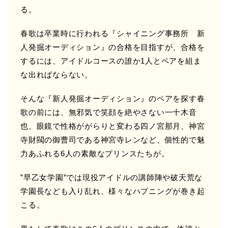
る。
春歌は卒業時に行われる『シャイニング事務所 新
人発掘オーディション』の合格を目指すが、合格を
するには、アイドルコースの誰か1人とペアを組ま
な出ればならない。
そんな『新人発掘オーディション』のペアを探す春
歌の前には、無邪気で笑顔を絶やさない一十木音
也、眼鏡で性格ががらりと変わる四ノ宮那月、神宮
寺財閥の御曹司である神宮寺レンなど、個性的で魅
力あふれる6人の素敵なプリンスたちが。
”早乙女学園”では現役アイドルの講師陣や破天荒な
学園長なども入り乱れ、様々なハプニングが巻き起
こる。