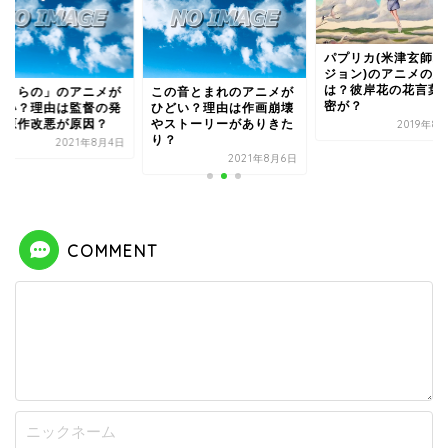
パプリカ(米津玄師バ
ジョン)のアニメの意
は？彼岸花の花言葉
ぼくらの」のアニメが
この音とまれのアニメが
密が？
どい？理由は監督の発
ひどい？理由は作画崩壊
と原作改悪が原因？
やストーリーがありきた
2019年8
り？
2021年8月4日
2021年8月6日
COMMENT