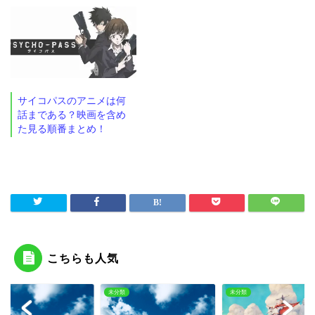
サイコパスのアニメは何
話まである？映画を含め
た見る順番まとめ！
こちらも人気
類
未分類
未分類