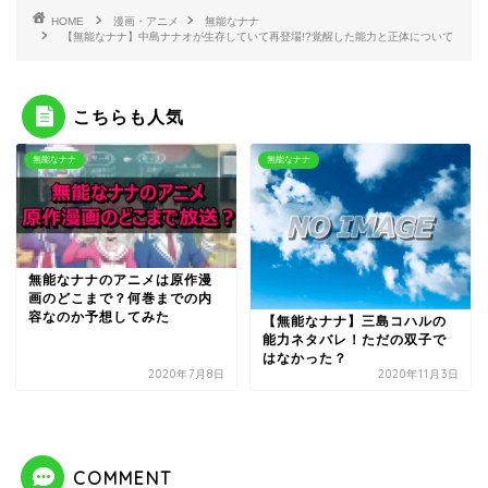
HOME
漫画・アニメ
無能なナナ
【無能なナナ】中島ナナオが生存していて再登場!?覚醒した能力と正体について
こちらも人気
無能なナナ
無能なナナ
無能なナナのアニメは原作漫
画のどこまで？何巻までの内
容なのか予想してみた
【無能なナナ】三島コハルの
能力ネタバレ！ただの双子で
はなかった？
2020年7月8日
2020年11月3日
COMMENT