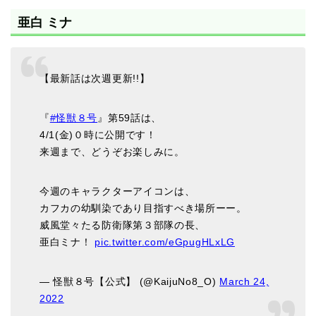
亜白 ミナ
【最新話は次週更新!!】
『
#怪獣８号
』第59話は、
4/1(金)０時に公開です！
来週まで、どうぞお楽しみに。
今週のキャラクターアイコンは、
カフカの幼馴染であり目指すべき場所ーー。
威風堂々たる防衛隊第３部隊の長、
亜白ミナ！
pic.twitter.com/eGpugHLxLG
— 怪獣８号【公式】 (@KaijuNo8_O)
March 24,
2022