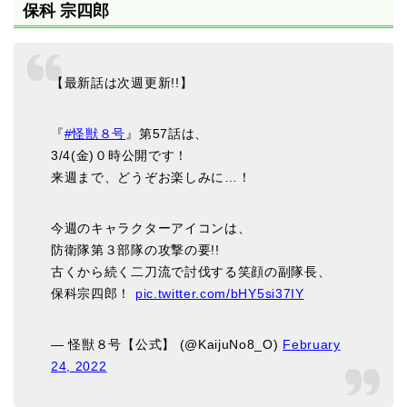
保科 宗四郎
【最新話は次週更新!!】
『
#怪獣８号
』第57話は、
3/4(金)０時公開です！
来週まで、どうぞお楽しみに…！
今週のキャラクターアイコンは、
防衛隊第３部隊の攻撃の要!!
古くから続く二刀流で討伐する笑顔の副隊長、
保科宗四郎！
pic.twitter.com/bHY5si37IY
— 怪獣８号【公式】 (@KaijuNo8_O)
February
24, 2022