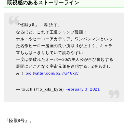
既視感のあるストーリーライン
『怪獣8号』一巻 読了。
なるほど、これぞ王道ジャンプ漫画！
ナルトやヒーローアカデミア、ワンパンマンといっ
た名作ヒーロー漫画の良い所取りが上手く、キャラ
立ちもはっきりしていて読みやすい。
一度は夢破れたオーバー30の主人公が再び奮起する
展開にどことなく宇宙兄弟を連想する。2巻も楽し
み！
pic.twitter.com/b2i7G46kjC
— touch (@o_kilo_byte)
February 3, 2021
『怪獣8号』。