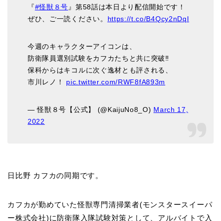
『
#怪獣８号
』第58話は本日より配信開始です！
ぜひ、ご一読ください。
https://t.co/B4Qcy2nDqI
今週のキャラクターアイコンは、
防衛隊員選別試験をカフカたちと共に突破‼︎
保科からはキコルに次ぐ逸材とも評される、
市川レノ！
pic.twitter.com/RWF8fA893m
— 怪獣８号【公式】 (@KaijuNo8_O)
March 17,
2022
日比野 カフカの同期です。
カフカが勤めていた怪獣専門清掃業者(モンスタースイーパ
ー株式会社)に防衛隊入隊試験対策として、アルバイトで入