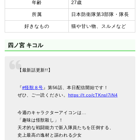
年齢
27歳
所属
日本防衛隊第3部隊・隊長
好きなもの
猫や甘い物、スルメなど
四ノ宮 キコル
【最新話更新!!】
『
#怪獣８号
』第56話、本日配信開始です！
ぜひ、ご一読ください。
https://t.co/cTKnsI7iN4
今週のキャラクターアイコンは…
「趣味は怪獣殺し」！
天才的な戦闘能力で新入隊員たちを圧倒する、
史上最高の逸材と謳われる少女