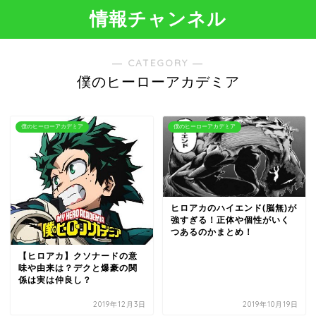
情報チャンネル
― CATEGORY ―
僕のヒーローアカデミア
僕のヒーローアカデミア
僕のヒーローアカデミア
ヒロアカのハイエンド(脳無)が
強すぎる！正体や個性がいく
つあるのかまとめ！
【ヒロアカ】クソナードの意
味や由来は？デクと爆豪の関
係は実は仲良し？
2019年12月3日
2019年10月19日