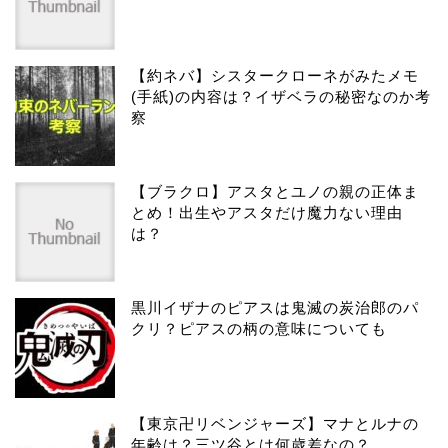
【約ネバ】シスタークローネがみたメモ
(手紙)の内容は？イザベラの秘密なのか考
察
【ブラクロ】アスタとユノの親の正体ま
とめ！出生やアスタだけ魔力ない理由
は？
黒川イザナのピアスは鬼滅の炭治郎のパ
クリ？ピアスの柄の意味についても
【東京卍リベンジャーズ】マナとルナの
年齢は？三ツ谷とは何歳差なの？